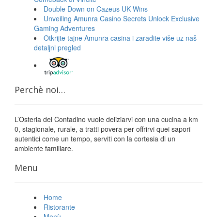
Double Down on Cazeus UK Wins
Unveiling Amunra Casino Secrets Unlock Exclusive
Gaming Adventures
Otkrijte tajne Amunra casina i zaradite više uz naš
detaljni pregled
Perchè noi…
L’Osteria del Contadino vuole deliziarvi con una cucina a km
0, stagionale, rurale, a tratti povera per offrirvi quei sapori
autentici come un tempo, serviti con la cortesia di un
ambiente familiare.
Menu
Home
Ristorante
Menù