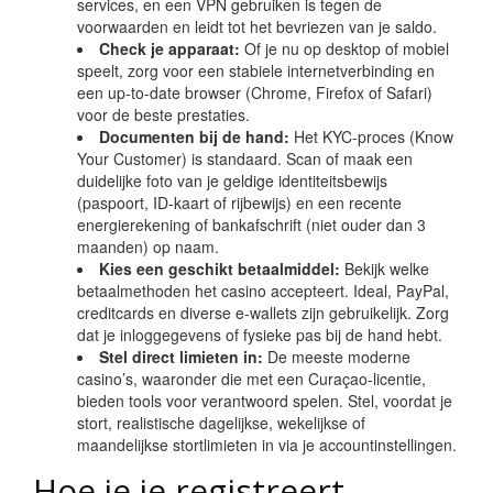
services, en een VPN gebruiken is tegen de
voorwaarden en leidt tot het bevriezen van je saldo.
Check je apparaat:
Of je nu op desktop of mobiel
speelt, zorg voor een stabiele internetverbinding en
een up-to-date browser (Chrome, Firefox of Safari)
voor de beste prestaties.
Documenten bij de hand:
Het KYC-proces (Know
Your Customer) is standaard. Scan of maak een
duidelijke foto van je geldige identiteitsbewijs
(paspoort, ID-kaart of rijbewijs) en een recente
energierekening of bankafschrift (niet ouder dan 3
maanden) op naam.
Kies een geschikt betaalmiddel:
Bekijk welke
betaalmethoden het casino accepteert. Ideal, PayPal,
creditcards en diverse e-wallets zijn gebruikelijk. Zorg
dat je inloggegevens of fysieke pas bij de hand hebt.
Stel direct limieten in:
De meeste moderne
casino’s, waaronder die met een Curaçao-licentie,
bieden tools voor verantwoord spelen. Stel, voordat je
stort, realistische dagelijkse, wekelijkse of
maandelijkse stortlimieten in via je accountinstellingen.
Hoe je je registreert