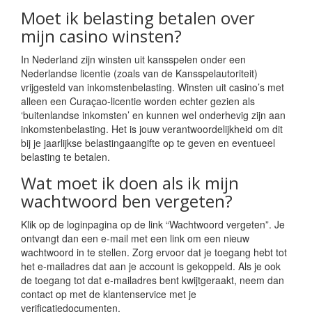
Moet ik belasting betalen over
mijn casino winsten?
In Nederland zijn winsten uit kansspelen onder een
Nederlandse licentie (zoals van de Kansspelautoriteit)
vrijgesteld van inkomstenbelasting. Winsten uit casino’s met
alleen een Curaçao-licentie worden echter gezien als
‘buitenlandse inkomsten’ en kunnen wel onderhevig zijn aan
inkomstenbelasting. Het is jouw verantwoordelijkheid om dit
bij je jaarlijkse belastingaangifte op te geven en eventueel
belasting te betalen.
Wat moet ik doen als ik mijn
wachtwoord ben vergeten?
Klik op de loginpagina op de link “Wachtwoord vergeten”. Je
ontvangt dan een e-mail met een link om een nieuw
wachtwoord in te stellen. Zorg ervoor dat je toegang hebt tot
het e-mailadres dat aan je account is gekoppeld. Als je ook
de toegang tot dat e-mailadres bent kwijtgeraakt, neem dan
contact op met de klantenservice met je
verificatiedocumenten.