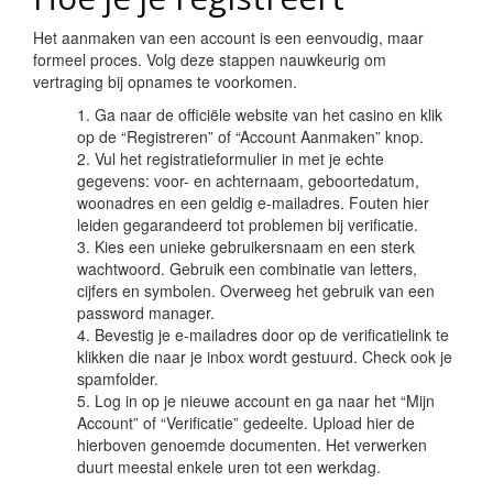
Het aanmaken van een account is een eenvoudig, maar
formeel proces. Volg deze stappen nauwkeurig om
vertraging bij opnames te voorkomen.
Ga naar de officiële website van het casino en klik
op de “Registreren” of “Account Aanmaken” knop.
Vul het registratieformulier in met je echte
gegevens: voor- en achternaam, geboortedatum,
woonadres en een geldig e-mailadres. Fouten hier
leiden gegarandeerd tot problemen bij verificatie.
Kies een unieke gebruikersnaam en een sterk
wachtwoord. Gebruik een combinatie van letters,
cijfers en symbolen. Overweeg het gebruik van een
password manager.
Bevestig je e-mailadres door op de verificatielink te
klikken die naar je inbox wordt gestuurd. Check ook je
spamfolder.
Log in op je nieuwe account en ga naar het “Mijn
Account” of “Verificatie” gedeelte. Upload hier de
hierboven genoemde documenten. Het verwerken
duurt meestal enkele uren tot een werkdag.