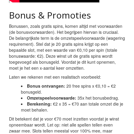
Bonus & Promoties
Bonussen, zoals gratis spins, komen altijd met voorwaarden
(de bonusvoorwaarden). Het begrijpen hiervan is cruciaal.
De belangrijkste term is de omzetspeelvoorwaarde (wagering
requirement). Stel dat je 20 gratis spins krijgt op een
bepaalde slot, met een waarde van €0,10 per spin (totale
bonuswaarde: €2). Deze winst uit de gratis spins wordt
toegevoegd als bonusgeld. Voordat je dit kunt opnemen,
moet je het een x-aantal keer omzetten.
Laten we rekenen met een realistisch voorbeeld:
Bonus ontvangen:
20 free spins x €0,10 = €2
bonusgeld.
Omzetspeelvoorwaarde:
35x het bonusbedrag.
Berekening:
€2 x 35 = €70 aan totale omzet die je
moet behalen.
Dit betekent dat je voor €70 moet inzetten voordat je winst
opneembaar wordt. Let op: niet alle spellen tellen even
zwaar mee. Slots tellen meestal voor 100% mee, maar