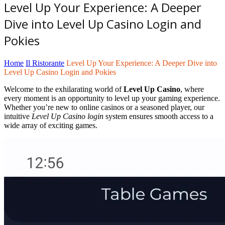
Level Up Your Experience: A Deeper
Dive into Level Up Casino Login and
Pokies
Home
Il Ristorante
Level Up Your Experience: A Deeper Dive into
Level Up Casino Login and Pokies
Welcome to the exhilarating world of
Level Up Casino
, where
every moment is an opportunity to level up your gaming experience.
Whether you’re new to online casinos or a seasoned player, our
intuitive
Level Up Casino login
system ensures smooth access to a
wide array of exciting games.