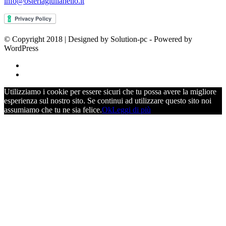
info@osteriagiulianello.it
© Copyright 2018 | Designed by Solution-pc - Powered by
WordPress
Utilizziamo i cookie per essere sicuri che tu possa avere la migliore
esperienza sul nostro sito. Se continui ad utilizzare questo sito noi
assumiamo che tu ne sia felice.
Ok
Leggi di più