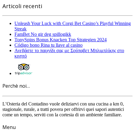
Articoli recenti
Unleash Your Luck with Corgi Bet Casino’s Playful Winning
Streak
FamBet No gir deg spillogikk
TonySpins Bonus Knacken Top Strategien 2024
Código bono Rina tu llave al casino
Ανεβάστε το παιχνίδι σας με Σούπαβετ Μπλιμπλίκης στο
κινητό
Perchè noi…
L’Osteria del Contadino vuole deliziarvi con una cucina a km 0,
stagionale, rurale, a tratti povera per offrirvi quei sapori autentici
come un tempo, serviti con la cortesia di un ambiente familiare.
Menu