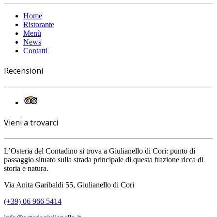
Home
Ristorante
Menù
News
Contatti
Recensioni
Vieni a trovarci
L’Osteria del Contadino si trova a Giulianello di Cori: punto di
passaggio situato sulla strada principale di questa frazione ricca di
storia e natura.
Via Anita Garibaldi 55, Giulianello di Cori
(+39) 06 966 5414