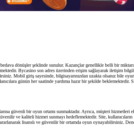
a bedava dönüşler şeklinde sunulur. Kazançlar genellikle belli bir miktar
ektedir. Bycasino son adres üzerinden erişim sağlayarak iletişim bilgile
irsiniz. Mobil giriş sayesinde, bilgisayarınızdan uzakta olsanız bile o
lanıcılara günün her saatinde yardıma hazır bir şekilde beklemektedir. Si
cılarına güvenli bir oyun ortamı sunmaktadır. Ayrıca, müşteri hizmetleri 
 güvenilir ve kaliteli hizmet sunmayı hedeflemektedir. Site, kullanıcıları
rarlanarak lisanslı ve güvenilir bir ortamda oyun oynayabilirsiniz. Den