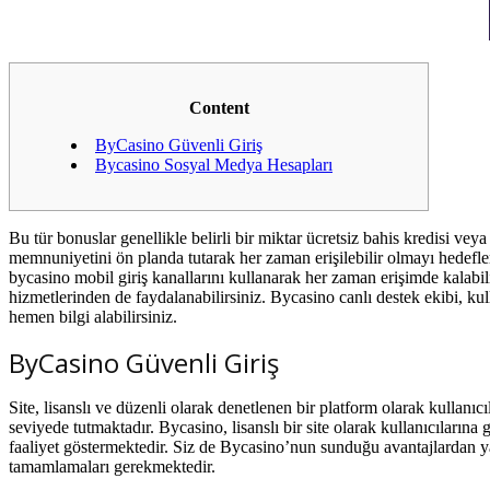
Content
ByCasino Güvenli Giriş
Bycasino Sosyal Medya Hesapları
Bu tür bonuslar genellikle belirli bir miktar ücretsiz bahis kredisi vey
memnuniyetini ön planda tutarak her zaman erişilebilir olmayı hedeflem
bycasino mobil giriş kanallarını kullanarak her zaman erişimde kalabil
hizmetlerinden de faydalanabilirsiniz. Bycasino canlı destek ekibi, kul
hemen bilgi alabilirsiniz.
ByCasino Güvenli Giriş
Site, lisanslı ve düzenli olarak denetlenen bir platform olarak kullanı
seviyede tutmaktadır. Bycasino, lisanslı bir site olarak kullanıcılarına
faaliyet göstermektedir. Siz de Bycasino’nun sunduğu avantajlardan ya
tamamlamaları gerekmektedir.