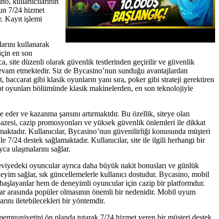
no, kullanıcılarının
nun 7/24 hizmet
r. Kayıt işlemi
larını kullanarak
 için en son
a, site düzenli olarak güvenlik testlerinden geçirilir ve güvenlik
a devam etmektedir. Siz de Bycasino’nun sunduğu avantajlardan
baccarat gibi klasik oyunların yanı sıra, poker gibi strateji gerektiren
lot oyunları bölümünde klasik makinelerden, en son teknolojiyle
eder ve kazanma şansını artırmaktdır. Bu özellik, siteye olan
azesi, cazip promosyonları ve yüksek güvenlik önlemleri ile dikkat
umaktadır. Kullanıcılar, Bycasino’nun güvenilirliği konusunda müşteri
/24 destek sağlamaktadır. Kullanıcılar, site ile ilgili herhangi bir
ayca ulaşmalarını sağlar.
u seviyedeki oyuncular ayrıca daha büyük nakit bonusları ve günlük
neyim sağlar, sık güncellemelerle kullanıcı dostudur. Bycasino, mobil
 başlayanlar hem de deneyimli oyuncular için cazip bir platformdur.
ar arasında popüler olmasının önemli bir nedenidir. Mobil uyum
arını iletebilecekleri bir yöntemdir.
cı memnuniyetini ön planda tutarak 7/24 hizmet veren bir müşteri destek