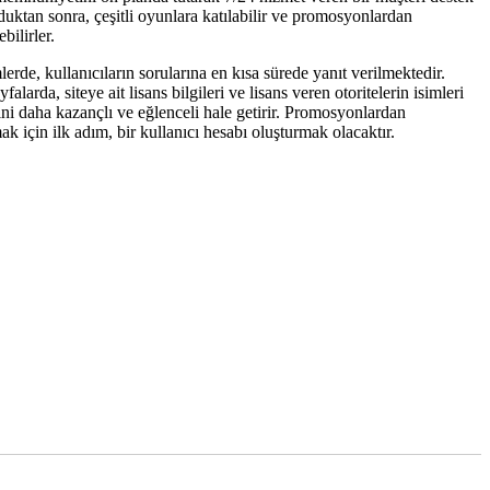
 olduktan sonra, çeşitli oyunlara katılabilir ve promosyonlardan
bilirler.
imlerde, kullanıcıların sorularına en kısa sürede yanıt verilmektedir.
rda, siteye ait lisans bilgileri ve lisans veren otoritelerin isimleri
ini daha kazançlı ve eğlenceli hale getirir. Promosyonlardan
için ilk adım, bir kullanıcı hesabı oluşturmak olacaktır.