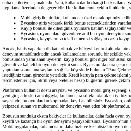
daha da ileriye taşımaktadır. Yani, kullanıcılar herhangi bir kısıtlama
uygulama üzerinden de geçerlidir. Her kullanıcının çekim limitlerini,
Mobil giriş ile birlikte, kullanıcılar özel olarak optimize ed
Bycasino giriş yaparak farklı bonus seçeneklerinden yararlanab
Kayıp bonusu ile dilediğiniz oyunlara katılım sağlayabilir ve e
Bycasino, oyunculara güvenli ve adil bir oyun deneyimi sunan
Bycasino, kayıplarınızı telafi etmenizi sağlayan cazip kayıp
Ancak, bahis yaparken dikkatli olmak ve bütçeyi kontrol altında tutmak 
deneyim sunabilmektedir, ancak kullanıcıların sorumlu bir şekilde yak
bonusundan yararlanan üyelerin, kayıp bonusu gibi diğer bonusları kul
güvenli ve kaliteli bir oyun deneyimi sunar. Bycasino’da para çekme işl
yaptıktan sonra, ana sayfanın sağ üst köşesinde bulunan “Para Çekme” 
istediğiniz tutarı girmeniz yeterlidir. Kredi kartıyla para çekme işlemi 
tercih edenler için, Skrill veya Neteller hesap bilgilerini girerek çek
Platformun kullanıcı dostu arayüzü ve bycasino mobil giriş seçeneği sa
yeni giriş adresleri aracılığıyla, kullanıcılara sürekli olarak en iyi h
sayesinde, bu oyunlardan kopmadan keyif alabilirsiniz. Bycasino, onli
yelpazesi sunan ve mükemmel bir deneyim vaat eden bir platformdur.
Bonusun sunduğu ekstra bakiyeler ile kullanıcılar, daha fazla oyun oyn
keyifli ve kazançlı bir oyun deneyimi yaşayabilirsiniz. Bycasino’nun m
Mobil uygulamalar, kullanıcıların daha hızlı ve kesintisiz bir oyun den