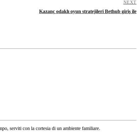
NEXT
Kazanç odaklı oyun stratejileri Bethub giriş ile
mpo, serviti con la cortesia di un ambiente familiare.