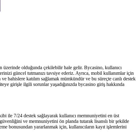
ın üzerinde olduğunda çekilebilir hale gelir. Bycasino, kullanıcı
rinizi güncel tutmanızı tavsiye ederiz. Ayrıca, mobil kullanımlar için
yun ve bahislere katılım sağlamak mümkündür ve bu süreçte canlı destek
teye girişle ilgili sorunlar yaşadığınızda bycasino giriş hakkında
ekibi ile 7/24 destek sağlayarak kullanıcı memnuniyetini en üst
n güvenliğini ve memnuniyetini ön planda tutarak lisanslı bir şekilde
eme bonusundan yararlanmak için, kullanıcıların kayıt işlemlerini