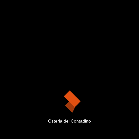
Osteria del Contadino